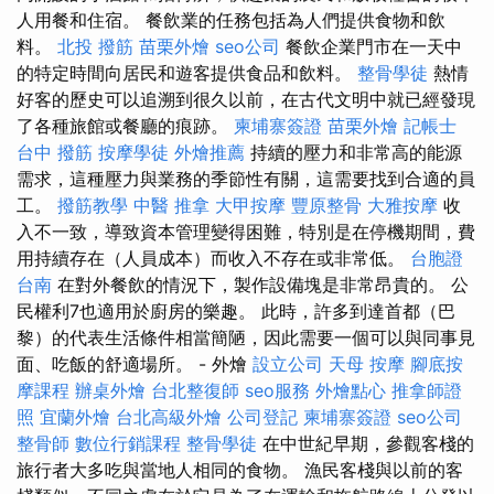
人用餐和住宿。 餐飲業的任務包括為人們提供食物和飲
料。
北投 撥筋
苗栗外燴
seo公司
餐飲企業門市在一天中
的特定時間向居民和遊客提供食品和飲料。
整骨學徒
熱情
好客的歷史可以追溯到很久以前，在古代文明中就已經發現
了各種旅館或餐廳的痕跡。
柬埔寨簽證
苗栗外燴
記帳士
台中 撥筋
按摩學徒
外燴推薦
持續的壓力和非常高的能源
需求，這種壓力與業務的季節性有關，這需要找到合適的員
工。
撥筋教學
中醫 推拿
大甲按摩
豐原整骨
大雅按摩
收
入不一致，導致資本管理變得困難，特別是在停機期間，費
用持續存在（人員成本）而收入不存在或非常低。
台胞證
台南
在對外餐飲的情況下，製作設備塊是非常昂貴的。 公
民權利7也適用於廚房的樂趣。 此時，許多到達首都（巴
黎）的代表生活條件相當簡陋，因此需要一個可以與同事見
面、吃飯的舒適場所。 - 外燴
設立公司
天母 按摩
腳底按
摩課程
辦桌外燴
台北整復師
seo服務
外燴點心
推拿師證
照
宜蘭外燴
台北高級外燴
公司登記
柬埔寨簽證
seo公司
整骨師
數位行銷課程
整骨學徒
在中世紀早期，參觀客棧的
旅行者大多吃與當地人相同的食物。 漁民客棧與以前的客