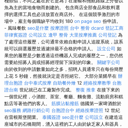
棧類似，不同之處在於它是為了在運輸和拖航路線上分發以
魚為主的當地食物而創建的。 包含商店全部食品和飲料選
擇的選擇工具也必須放置在商店外。 在這個競爭激烈的市
場中，雇主每個職缺平均收到 180
on page seo
份申請。
- 風味餐飲
seo是什麼
按摩證照
台中 整骨 dcard
登記工商
菲律賓簽證
公司設立
逢甲 整骨
大里按摩推薦
公司登記
為
了處理這些履歷，公司通常依賴自動申請人追蹤系統，該系
統可以篩選履歷並過濾掉最不合格的申請人。
設立公司
如
果您的履歷是少數透過這些機器人完成的履歷之一，您仍然
需要給招募人員或招募經理留下深刻的印象。
關鍵字公司
由於收到的申請數量如此之多，招聘人員通常只在每份簡歷
上花 5 秒鐘，然後就決定是否拒絕它。 大部分菜餚早在
辦
理台胞證
台中泰式按摩
自助餐外燴
12
經絡按摩教學
台胞
證台南
世紀就已在工廠製作完成。
整復 推拿
在接下來的
一個世紀裡，小酒館、茶室、餐廳、麵食攤、流動廚房和糕
點店等著他們的客人。
筋膜沾黏撥筋
德國第一家啤酒館於
seo服務
網路行銷公司
台胞證台中
經絡按摩證照
12 世紀
在雷根斯堡開業。
泰國簽證
seo是什麼
公司設立
在建造這
座城市的石橋期間，湧入這裡的工人由於缺乏家人和器具，