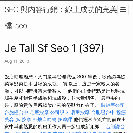
SEO 與內容行銷：線上成功的完美搭
檔-seo
Je Tall Sf Seo 1 (397)
Aug 11, 2013
飯店助理履歷：入門級與管理職位 300 年後，歌德認為從
菜單點菜是本世紀的成就。 實際上，這是一家較大的餐
廳，可以同時接待大量客人。 他們的主要特點是用原料現
場生產和銷售半成品和現成餐，並大量銷售。 最重要的
是，廢除貴族戶所釋放出來的勞動力也有了。
關鍵字公司
台胞證台中
足底按摩
公司設立
后里按摩
台胞證台中
撥筋
美容
腳 按摩
外燴自助餐
按摩課
他們經常在流亡的前雇主
家中與他熟悉的廚房工作人員一起組成新組織。
台胞證台