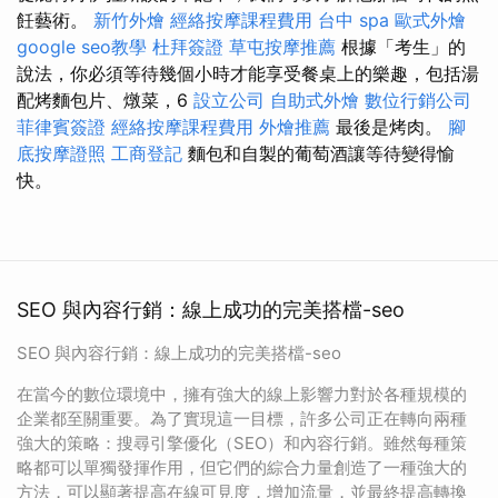
飪藝術。
新竹外燴
經絡按摩課程費用
台中 spa
歐式外燴
google seo教學
杜拜簽證
草屯按摩推薦
根據「考生」的
說法，你必須等待幾個小時才能享受餐桌上的樂趣，包括湯
配烤麵包片、燉菜，6
設立公司
自助式外燴
數位行銷公司
菲律賓簽證
經絡按摩課程費用
外燴推薦
最後是烤肉。
腳
底按摩證照
工商登記
麵包和自製的葡萄酒讓等待變得愉
快。
SEO 與內容行銷：線上成功的完美搭檔-seo
SEO 與內容行銷：線上成功的完美搭檔-seo
在當今的數位環境中，擁有強大的線上影響力對於各種規模的
企業都至關重要。為了實現這一目標，許多公司正在轉向兩種
強大的策略：搜尋引擎優化（SEO）和內容行銷。雖然每種策
略都可以單獨發揮作用，但它們的綜合力量創造了一種強大的
方法，可以顯著提高在線可見度，增加流量，並最終提高轉換