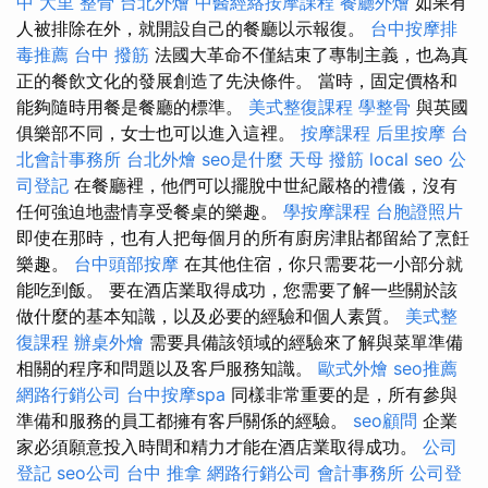
中
大里 整骨
台北外燴
中醫經絡按摩課程
餐廳外燴
如果有
人被排除在外，就開設自己的餐廳以示報復。
台中按摩排
毒推薦
台中 撥筋
法國大革命不僅結束了專制主義，也為真
正的餐飲文化的發展創造了先決條件。 當時，固定價格和
能夠隨時用餐是餐廳的標準。
美式整復課程
學整骨
與英國
俱樂部不同，女士也可以進入這裡。
按摩課程
后里按摩
台
北會計事務所
台北外燴
seo是什麼
天母 撥筋
local seo
公
司登記
在餐廳裡，他們可以擺脫中世紀嚴格的禮儀，沒有
任何強迫地盡情享受餐桌的樂趣。
學按摩課程
台胞證照片
即使在那時，也有人把每個月的所有廚房津貼都留給了烹飪
樂趣。
台中頭部按摩
在其他住宿，你只需要花一小部分就
能吃到飯。 要在酒店業取得成功，您需要了解一些關於該
做什麼的基本知識，以及必要的經驗和個人素質。
美式整
復課程
辦桌外燴
需要具備該領域的經驗來了解與菜單準備
相關的程序和問題以及客戶服務知識。
歐式外燴
seo推薦
網路行銷公司
台中按摩spa
同樣非常重要的是，所有參與
準備和服務的員工都擁有客戶關係的經驗。
seo顧問
企業
家必須願意投入時間和精力才能在酒店業取得成功。
公司
登記
seo公司
台中 推拿
網路行銷公司
會計事務所
公司登