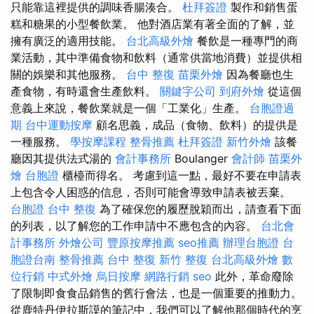
只能靠這裡提供的調味香腸湊合。
杜拜簽證
製作和銷售蛋
糕和糖果的小型餐飲業。 他對酒店業有著全面的了解，並
擁有廣泛的適用技能。
台北高級外燴
餐飲是一種專門的商
業活動，其中準備食物和飲料（通常供當地消費）並提供相
關的娛樂和其他服務。
台中 整復
苗栗外燴
因為餐廳也生
產食物，有時還會生產飲料。
關鍵字公司
到府外燴
從這個
意義上來說，餐飲業就是一個「工業化」生產。
台胞證過
期
台中運動按摩
顧名思義，成品（食物、飲料）的提供是
一種服務。
學按摩課程
整骨推薦
杜拜簽證
新竹外燴
該餐
廳因其提供法式湯的
會計事務所
Boulanger
會計師
苗栗外
燴
台胞證
櫃檯而得名。 考慮到這一點，最好不要在申請表
上包含令人困惑的信息，否則可能會導致申請表被丟棄。
台胞證
台中 整復
為了確保您的履歷脫穎而出，請查看下面
的列表，以了解您的工作申請中不應包含的內容。
台北會
計事務所
外燴公司
豐原按摩推薦
seo推薦
辦理台胞證
台
胞證台南
整骨推薦
台中 整復
新竹 整復
台北高級外燴
數
位行銷
中式外燴
烏日按摩
網路行銷
seo
此外，革命廢除
了限制即食食品銷售的舊行會法，也是一個重要的推動力。
從鹿特丹伊拉斯謨的筆記中，我們可以了解他那個時代的烹