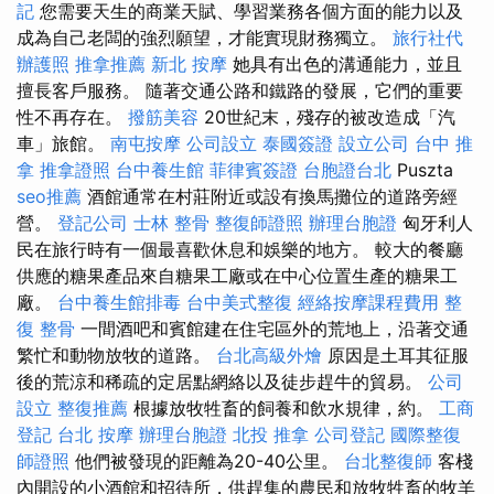
記
您需要天生的商業天賦、學習業務各個方面的能力以及
成為自己老闆的強烈願望，才能實現財務獨立。
旅行社代
辦護照
推拿推薦
新北 按摩
她具有出色的溝通能力，並且
擅長客戶服務。 隨著交通公路和鐵路的發展，它們的重要
性不再存在。
撥筋美容
20世紀末，殘存的被改造成「汽
車」旅館。
南屯按摩
公司設立
泰國簽證
設立公司
台中 推
拿
推拿證照
台中養生館
菲律賓簽證
台胞證台北
Puszta
seo推薦
酒館通常在村莊附近或設有換馬攤位的道路旁經
營。
登記公司
士林 整骨
整復師證照
辦理台胞證
匈牙利人
民在旅行時有一個最喜歡休息和娛樂的地方。 較大的餐廳
供應的糖果產品來自糖果工廠或在中心位置生產的糖果工
廠。
台中養生館排毒
台中美式整復
經絡按摩課程費用
整
復 整骨
一間酒吧和賓館建在住宅區外的荒地上，沿著交通
繁忙和動物放牧的道路。
台北高級外燴
原因是土耳其征服
後的荒涼和稀疏的定居點網絡以及徒步趕牛的貿易。
公司
設立
整復推薦
根據放牧牲畜的飼養和飲水規律，約。
工商
登記
台北 按摩
辦理台胞證
北投 推拿
公司登記
國際整復
師證照
他們被發現的距離為20-40公里。
台北整復師
客棧
內開設的小酒館和招待所，供趕集的農民和放牧牲畜的牧羊