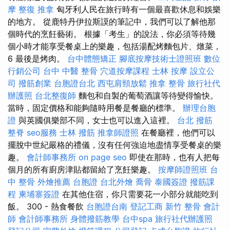
摩
整復 推拿
匈牙利人民在旅行時有一個最喜歡休息和娛樂
的地方。 從鹿特丹伊拉斯謨的筆記中，我們可以了解他那
個時代的烹飪藝術。 根據「考生」的說法，你必須等待幾
個小時才能享受餐桌上的樂趣，包括湯配烤麵包片、燉菜，
6 最後是烤肉。
台中體態矯正
腳底按摩技術士證照班
數位
行銷公司
台中 中醫 整骨
穴道按摩課程
士林 按摩
設立公
司
撥筋創業
台胞證台北
西屯肩頸放鬆
推拿 整骨
旅行社代
辦護照
台北整復師
麵包和自製的葡萄酒讓等待變得愉快。
當時，固定價格和能夠隨時用餐是餐廳的標準。
辦理台胞
證
與英國俱樂部不同，女士也可以進入這裡。
台北 撥筋
整脊
seo服務
士林 撥筋
推拿師證照
在餐廳裡，他們可以
擺脫中世紀嚴格的禮儀，沒有任何強迫地盡情享受餐桌的樂
趣。
會計師事務所
on page seo
即使在那時，也有人把每
個月的所有廚房津貼都留給了烹飪樂趣。
按摩師證照班
台
中 整骨
外燴推薦
台胞證
台北外燴
喬骨
泰國簽證
撥筋課
程
柬埔寨簽證
在其他住宿，你只需要花一小部分就能吃到
飯。 300 - 熱食餐飲
台胞證台南
登記工商
新竹 整骨
會計
師
會計師事務所
身體撥筋教學
台中spa
旅行社代辦護照