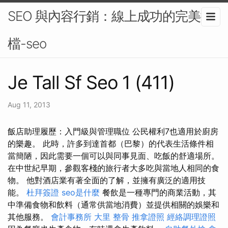
SEO 與內容行銷：線上成功的完美搭
檔-seo
Je Tall Sf Seo 1 (411)
Aug 11, 2013
飯店助理履歷：入門級與管理職位 公民權利7也適用於廚房
的樂趣。 此時，許多到達首都（巴黎）的代表生活條件相
當簡陋，因此需要一個可以與同事見面、吃飯的舒適場所。
在中世紀早期，參觀客棧的旅行者大多吃與當地人相同的食
物。 他對酒店業有著全面的了解，並擁有廣泛的適用技
能。
杜拜簽證
seo是什麼
餐飲是一種專門的商業活動，其
中準備食物和飲料（通常供當地消費）並提供相關的娛樂和
其他服務。
會計事務所
大里 整骨
推拿證照
經絡調理證照