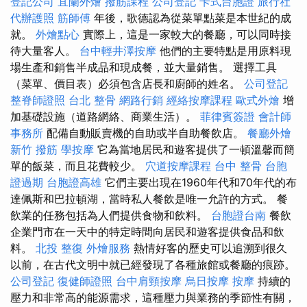
登記公司
宜蘭外燴
撥筋課程
公司登記
卡式台胞證
旅行社
代辦護照
筋師傅
年後，歌德認為從菜單點菜是本世紀的成
就。
外燴點心
實際上，這是一家較大的餐廳，可以同時接
待大量客人。
台中輕井澤按摩
他們的主要特點是用原料現
場生產和銷售半成品和現成餐，並大量銷售。 選擇工具
（菜單、價目表）必須包含店長和廚師的姓名。
公司登記
整脊師證照
台北 整骨
網路行銷
經絡按摩課程
歐式外燴
增
加基礎設施（道路網絡、商業生活）。
菲律賓簽證
會計師
事務所
配備自動販賣機的自助或半自助餐飲店。
餐廳外燴
新竹 撥筋
學按摩
它為當地居民和遊客提供了一頓溫馨而簡
單的飯菜，而且花費較少。
穴道按摩課程
台中 整骨
台胞
證過期
台胞證高雄
它們主要出現在1960年代和70年代的布
達佩斯和巴拉頓湖，當時私人餐飲是唯一允許的方式。 餐
飲業的任務包括為人們提供食物和飲料。
台胞證台南
餐飲
企業門市在一天中的特定時間向居民和遊客提供食品和飲
料。
北投 整復
外燴服務
熱情好客的歷史可以追溯到很久
以前，在古代文明中就已經發現了各種旅館或餐廳的痕跡。
公司登記
復健師證照
台中肩頸按摩
烏日按摩
按摩
持續的
壓力和非常高的能源需求，這種壓力與業務的季節性有關，