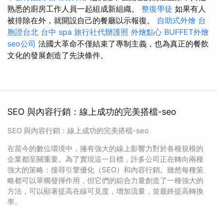
熟悉的廚房工作人員一起組成新組織。
整復學徒
如果有人
被排除在外，就開設自己的餐廳以示報復。
自助式外燴
台
胞證台北
台中 spa
旅行社代辦護照
外燴點心
BUFFET外燴
seo公司
法國大革命不僅結束了專制主義，也為真正的餐飲
文化的發展創造了先決條件。
SEO 與內容行銷：線上成功的完美搭檔-seo
SEO 與內容行銷：線上成功的完美搭檔-seo
在當今的數位環境中，擁有強大的線上影響力對於各種規模的
企業都至關重要。為了實現這一目標，許多公司正在轉向兩種
強大的策略：搜尋引擎優化（SEO）和內容行銷。雖然每種策
略都可以單獨發揮作用，但它們的綜合力量創造了一種強大的
方法，可以顯著提高在線可見度，增加流量，並最終提高轉換
率。