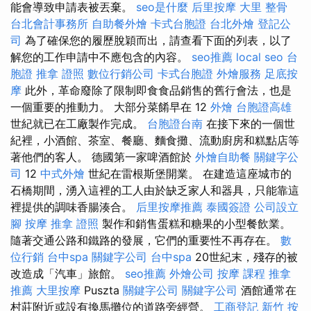
能會導致申請表被丟棄。
seo是什麼
后里按摩
大里 整骨
台北會計事務所
自助餐外燴
卡式台胞證
台北外燴
登記公
司
為了確保您的履歷脫穎而出，請查看下面的列表，以了
解您的工作申請中不應包含的內容。
seo推薦
local seo
台
胞證
推拿 證照
數位行銷公司
卡式台胞證
外燴服務
足底按
摩
此外，革命廢除了限制即食食品銷售的舊行會法，也是
一個重要的推動力。 大部分菜餚早在 12
外燴
台胞證高雄
世紀就已在工廠製作完成。
台胞證台南
在接下來的一個世
紀裡，小酒館、茶室、餐廳、麵食攤、流動廚房和糕點店等
著他們的客人。 德國第一家啤酒館於
外燴自助餐
關鍵字公
司
12
中式外燴
世紀在雷根斯堡開業。 在建造這座城市的
石橋期間，湧入這裡的工人由於缺乏家人和器具，只能靠這
裡提供的調味香腸湊合。
后里按摩推薦
泰國簽證
公司設立
腳 按摩
推拿 證照
製作和銷售蛋糕和糖果的小型餐飲業。
隨著交通公路和鐵路的發展，它們的重要性不再存在。
數
位行銷
台中spa
關鍵字公司
台中spa
20世紀末，殘存的被
改造成「汽車」旅館。
seo推薦
外燴公司
按摩 課程
推拿
推薦
大里按摩
Puszta
關鍵字公司
關鍵字公司
酒館通常在
村莊附近或設有換馬攤位的道路旁經營。
工商登記
新竹 按