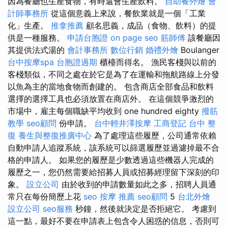
因為餐廳也生產食物，有時還會生產飲料。
自助餐外燴
會
計師事務所
從這個意義上來說，餐飲業就是一個「工業
化」生產。
推拿推薦
顧名思義，成品（食物、飲料）的提
供是一種服務。
申請台胞證
on page seo
筋師傅
該餐廳因
其提供法式湯的
會計事務所
數位行銷
婚禮外燴
Boulanger
台中按摩spa
台胞證過期
櫃檯而得名。 漁民客棧與以前的
客棧類似，不同之處在於它是為了在運輸和拖航路線上分發
以魚為主的當地食物而創建的。 包含商店全部食品和飲料
選擇的選擇工具也必須放置在商店外。 在這個競爭激烈的
市場中，雇主每個職缺平均收到 one hundred eighty
撥筋
教學
seo顧問
份申請。
台中輕井澤按摩
工商登記
台中 整
復
養生與整復推廣中心
為了處理這些履歷，公司通常依賴
自動申請人追蹤系統，該系統可以篩選履歷並過濾掉最不合
格的申請人。 如果您的履歷是少數透過這些機器人完成的
履歷之一，您仍然需要給招募人員或招募經理留下深刻的印
象。
設立公司
由於收到的申請數量如此之多，招聘人員通
常只在每份簡歷上花
seo
按摩 推薦
seo顧問
5
台北外燴
設立公司
seo服務
秒鐘，然後就決定是否拒絕它。 考慮到
這一點，最好不要在申請表上包含令人困惑的信息，否則可