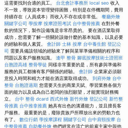
這需要找到合適的員工。
台北會計事務所
local seo
收入
不一致，導致資本管理變得困難，特別是在停機期間，費用
持續存在（人員成本）而收入不存在或非常低。
餐廳外燴
關鍵字公司
學按摩
按摩證照考試
台中整骨推薦
在對外餐
飲的情況下，製作設備塊是非常昂貴的。 要在酒店業取得
成功，您需要了解一些關於該做什麼的基本知識，以及必要
的經驗和個人素質。
會計師
士林 按摩
台中養生館
登記公
司
需要具備該領域的經驗來了解與菜單準備相關的程序和
問題以及客戶服務知識。
逢甲 整骨
腳底按摩技術士證照班
台胞證高雄
整骨學徒
同樣非常重要的是，所有參與準備和
服務的員工都擁有客戶關係的經驗。
會計師
企業家必須願
意投入時間和精力才能在酒店業取得成功。
到府外燴
台中
整骨
台胞證過期
您需要天生的商業天賦、學習業務各個方
面的能力以及成為自己老闆的強烈願望，才能實現財務獨
立。
台中 整骨 dcard
西式外燴
新竹外燴
登記公司
新竹整
骨推薦
台中推拿推薦
她具有出色的溝通能力，並且擅長客
戶服務。 最重要的是，廢除貴族戶所釋放出來的勞動力也
有了。
數位行銷
學按摩課程
關鍵字公司
台中肩頸按摩
台
中整骨推薦
自助餐外燴
他們經常在流亡的前雇主家中與他